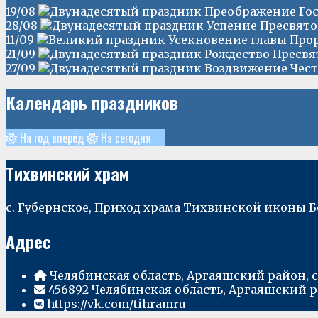
19/08
Преображение Госп
28/08
Успение Пресвят
11/09
Усекновение главы Прор
21/09
Рождество Пресвя
27/09
Воздвижение Чест
Календарь праздников
На год вперёд
На сегодня
Тихвинский храм
с. Губернское, Приход храма Тихвинской иконы 
Адрес
Челябинская область, Аргаяшский район, с
456892 Челябинская область, Аргаяшский рай
https://vk.com/tihramru