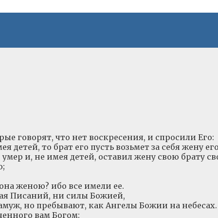
рые говорят, что нет воскресения, и спросили Его:
ея детей, то брат его пусть возьмет за себя жену ег
 умер и, не имея детей, оставил жену свою брату св
о;
 она женою? ибо все имели ее.
зная Писаний, ни силы Божией,
амуж, но пребывают, как Ангелы Божии на небесах.
ченного вам Богом: