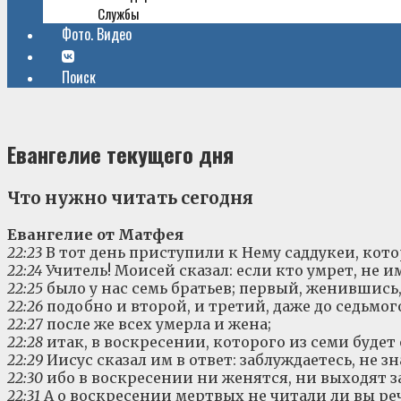
Службы
Фото. Видео
Поиск
Евангелие текущего дня
Что нужно читать сегодня
Евангелие от Матфея
22:23
В тот день приступили к Нему саддукеи, кото
22:24
Учитель! Моисей сказал: если кто умрет, не им
22:25
было у нас семь братьев; первый, женившись,
22:26
подобно и второй, и третий, даже до седьмог
22:27
после же всех умерла и жена;
22:28
итак, в воскресении, которого из семи будет
22:29
Иисус сказал им в ответ: заблуждаетесь, не 
22:30
ибо в воскресении ни женятся, ни выходят з
22:31
А о воскресении мертвых не читали ли вы ре